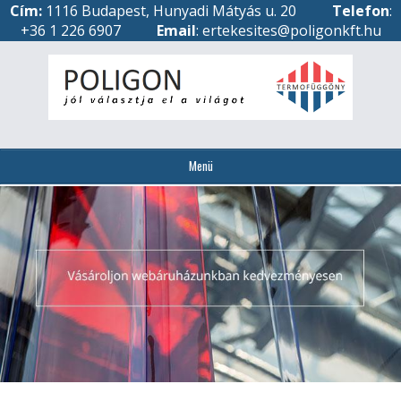
Cím:
1116 Budapest, Hunyadi Mátyás u. 20
Telefon
:
+36 1 226 6907
Email
: ertekesites@poligonkft.hu
Menü