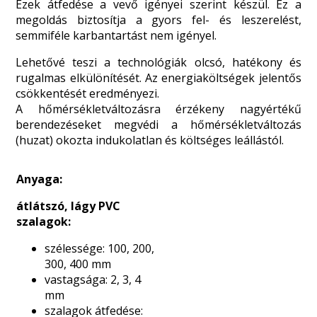
Ezek átfedése a vevő igényei szerint készül. Ez a
megoldás biztosítja a gyors fel- és leszerelést,
semmiféle karbantartást nem igényel.
Lehetővé teszi a technológiák olcsó, hatékony és
rugalmas elkülönítését. Az energiaköltségek jelentős
csökkentését eredményezi.
A hőmérsékletváltozásra érzékeny nagyértékű
berendezéseket megvédi a hőmérsékletváltozás
(huzat) okozta indukolatlan és költséges leállástól.
Anyaga:
átlátszó, lágy PVC
szalagok:
szélessége: 100, 200,
300, 400 mm
vastagsága: 2, 3, 4
mm
szalagok átfedése: