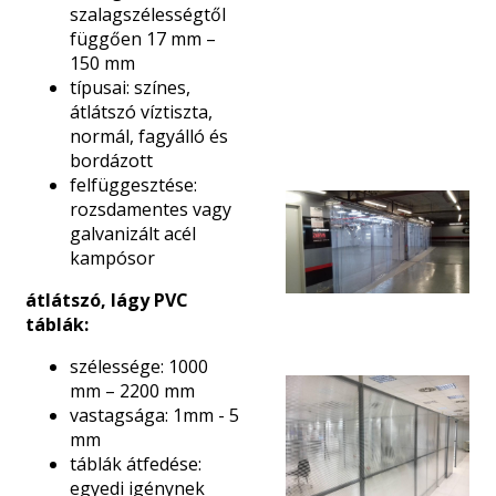
szalagszélességtől
függően 17 mm –
150 mm
típusai: színes,
átlátszó víztiszta,
normál, fagyálló és
bordázott
felfüggesztése:
rozsdamentes vagy
galvanizált acél
kampósor
átlátszó, lágy PVC
táblák:
szélessége: 1000
mm – 2200 mm
vastagsága: 1mm - 5
mm
táblák átfedése:
egyedi igénynek