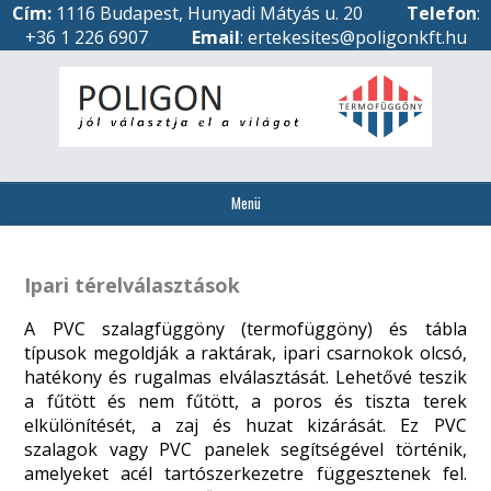
Cím:
1116 Budapest, Hunyadi Mátyás u. 20
Telefon
:
+36 1 226 6907
Email
: ertekesites@poligonkft.hu
Menü
Ipari térelválasztások
A PVC szalagfüggöny (termofüggöny) és tábla
típusok megoldják a raktárak, ipari csarnokok olcsó,
hatékony és rugalmas elválasztását. Lehetővé teszik
a fűtött és nem fűtött, a poros és tiszta terek
elkülönítését, a zaj és huzat kizárását. Ez PVC
szalagok vagy PVC panelek segítségével történik,
amelyeket acél tartószerkezetre függesztenek fel.