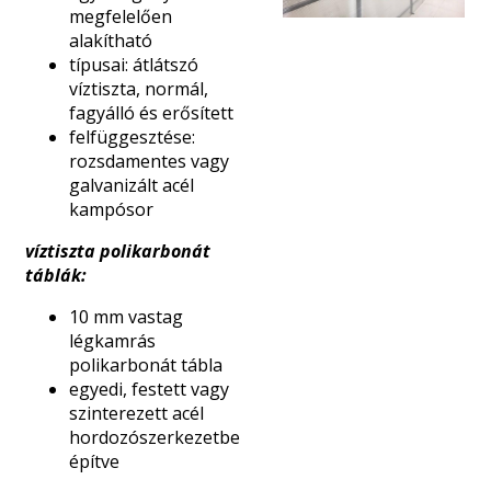
megfelelően
alakítható
típusai: átlátszó
víztiszta, normál,
fagyálló és erősített
felfüggesztése:
rozsdamentes vagy
galvanizált acél
kampósor
víztiszta polikarbonát
táblák:
10 mm vastag
légkamrás
polikarbonát tábla
egyedi, festett vagy
szinterezett acél
hordozószerkezetbe
építve