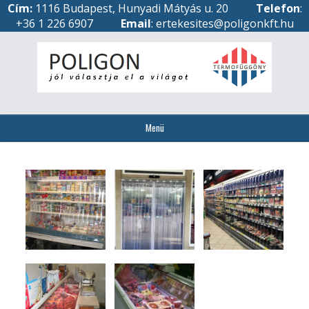
Cím:
1116 Budapest, Hunyadi Mátyás u. 20
Telefon
:
+36 1 226 6907
Email
: ertekesites@poligonkft.hu
Menü